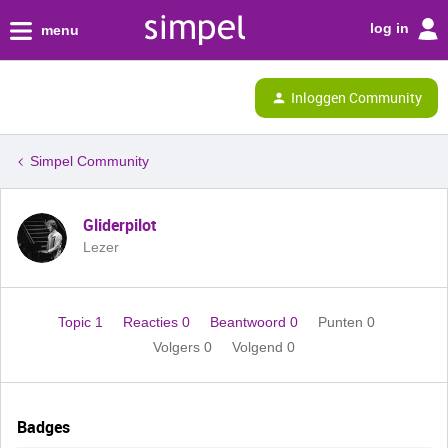
log in
menu
Inloggen Community
Simpel Community
Gliderpilot
Lezer
Topic 1
Reacties 0
Beantwoord 0
Punten 0
Volgers
0
Volgend
0
Badges