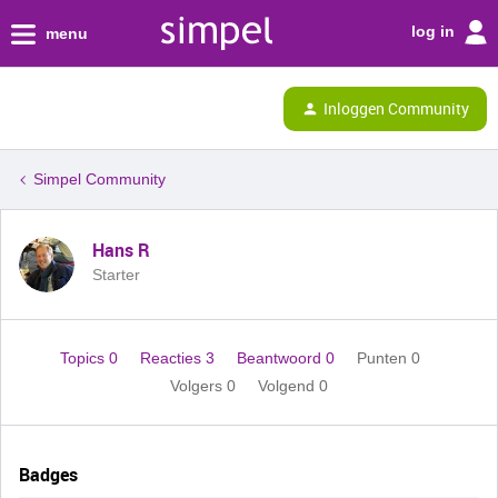
log in
menu
Inloggen Community
Simpel Community
Hans R
Starter
Topics 0
Reacties 3
Beantwoord 0
Punten 0
Volgers
0
Volgend
0
Badges