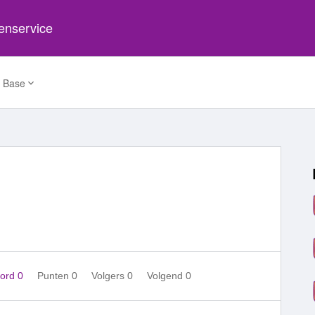
tenservice
 Base
ord 0
Punten 0
Volgers
0
Volgend
0