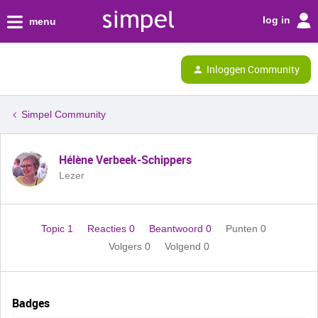
log in
menu
Inloggen Community
Simpel Community
Hélène Verbeek-Schippers
Lezer
Topic 1
Reacties 0
Beantwoord 0
Punten 0
Volgers
0
Volgend
0
Badges