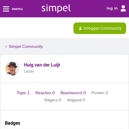
log in
menu
Inloggen Community
Simpel Community
Huig van der Luijt
Lezer
Topic 1
Reacties 0
Beantwoord 0
Punten 0
Volgers
0
Volgend
0
Badges