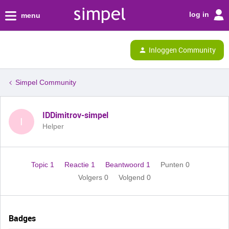
log in
menu
Inloggen Community
Simpel Community
IDDimitrov-simpel
I
Helper
Topic 1
Reactie 1
Beantwoord 1
Punten 0
Volgers
0
Volgend
0
Badges