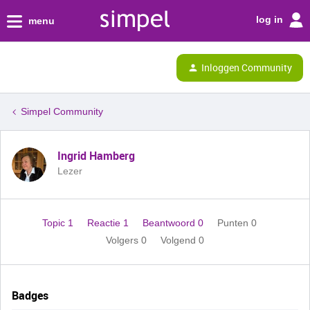
log in
menu
Inloggen Community
Simpel Community
Ingrid Hamberg
Lezer
Topic 1
Reactie 1
Beantwoord 0
Punten 0
Volgers
0
Volgend
0
Badges