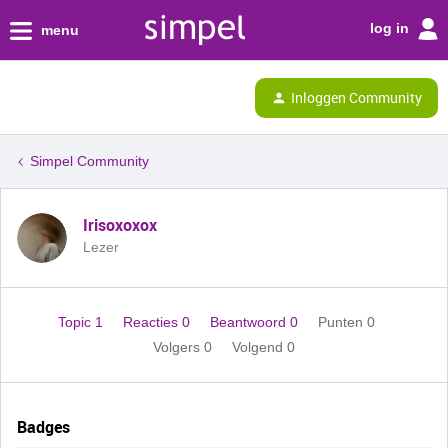
log in
menu
Inloggen Community
Simpel Community
Irisoxoxox
Lezer
Topic 1
Reacties 0
Beantwoord 0
Punten 0
Volgers
0
Volgend
0
Badges