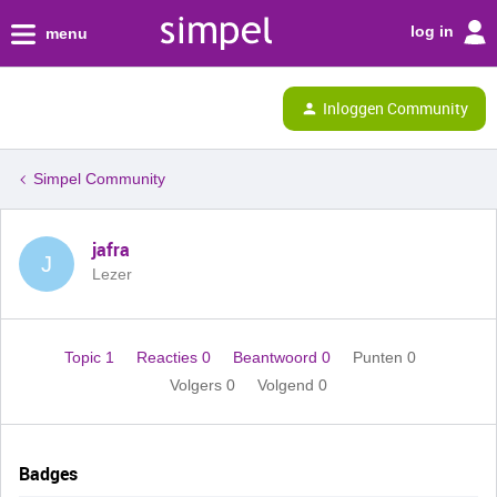
log in
menu
Inloggen Community
Simpel Community
jafra
J
Lezer
Topic 1
Reacties 0
Beantwoord 0
Punten 0
Volgers
0
Volgend
0
Badges