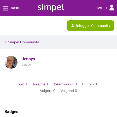
log in
menu
Inloggen Community
Simpel Community
Jennys
Lezer
Topic 1
Reactie 1
Beantwoord 0
Punten 0
Volgers
0
Volgend
0
Badges