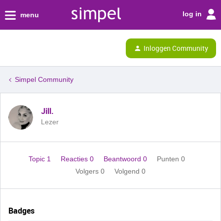
log in
menu
Inloggen Community
Simpel Community
Jill.
Lezer
Topic 1
Reacties 0
Beantwoord 0
Punten 0
Volgers
0
Volgend
0
Badges