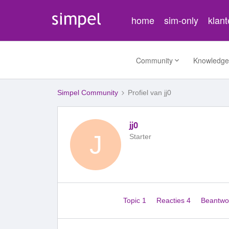
home
sim-only
klan
Community
Knowledge
Simpel Community
Profiel van jj0
jj0
J
Starter
Topic 1
Reacties 4
Beantwo