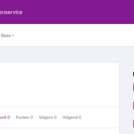
tenservice
 Base
ord 0
Punten 0
Volgers
0
Volgend
0