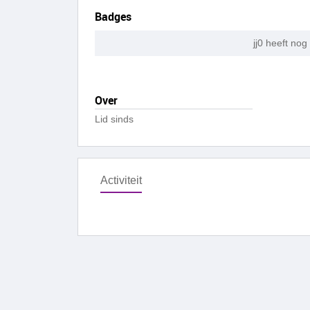
Badges
jj0 heeft no
Over
Lid sinds
Activiteit