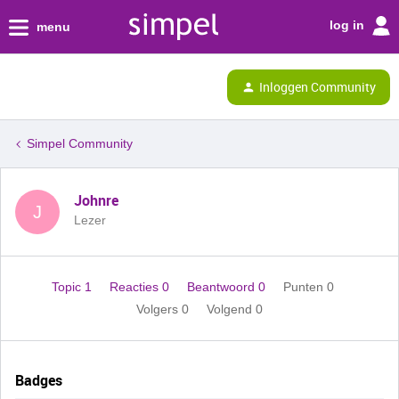
log in
menu
Inloggen Community
Simpel Community
Johnre
J
Lezer
Topic 1
Reacties 0
Beantwoord 0
Punten 0
Volgers
0
Volgend
0
Badges