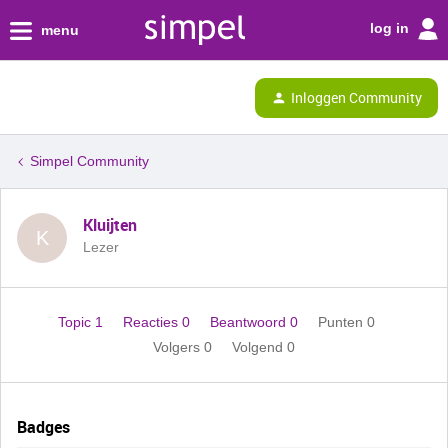
log in
menu
Inloggen Community
Simpel Community
Kluijten
K
Lezer
Topic 1
Reacties 0
Beantwoord 0
Punten 0
Volgers
0
Volgend
0
Badges