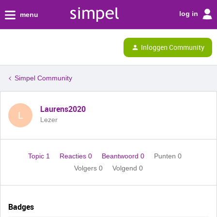
log in
menu
Inloggen Community
Simpel Community
Laurens2020
L
Lezer
Topic 1
Reacties 0
Beantwoord 0
Punten 0
Volgers
0
Volgend
0
Badges