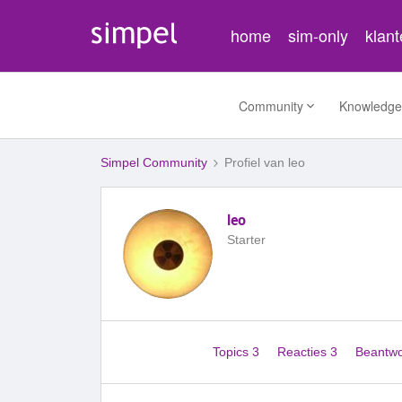
home
sim-only
klan
Community
Knowledge
Simpel Community
Profiel van leo
leo
Starter
Topics 3
Reacties 3
Beantw