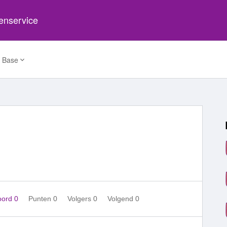
tenservice
 Base
oord 0
Punten 0
Volgers
0
Volgend
0