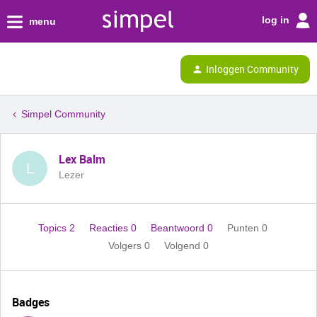
log in
menu
Inloggen Community
Simpel Community
Lex Balm
L
Lezer
Topics 2
Reacties 0
Beantwoord 0
Punten 0
Volgers
0
Volgend
0
Badges