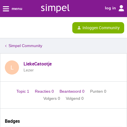
log in
menu
Inloggen Community
Simpel Community
LiekeCatootje
L
Lezer
Topic 1
Reacties 0
Beantwoord 0
Punten 0
Volgers
0
Volgend
0
Badges