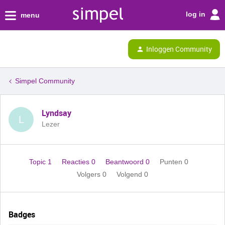
log in
menu
Inloggen Community
Simpel Community
Lyndsay
L
Lezer
Topic 1
Reacties 0
Beantwoord 0
Punten 0
Volgers
0
Volgend
0
Badges