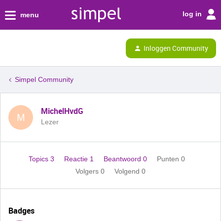
log in
menu
Inloggen Community
Simpel Community
MichelHvdG
M
Lezer
Topics 3
Reactie 1
Beantwoord 0
Punten 0
Volgers
0
Volgend
0
Badges