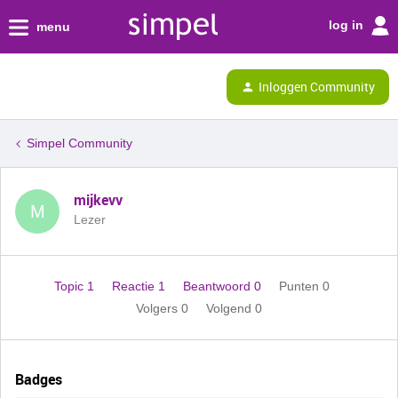
log in
menu
Inloggen Community
Simpel Community
mijkevv
M
Lezer
Topic 1
Reactie 1
Beantwoord 0
Punten 0
Volgers
0
Volgend
0
Badges