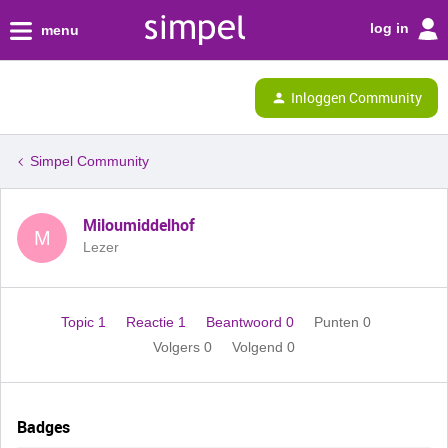
log in
menu
Inloggen Community
Simpel Community
Miloumiddelhof
M
Lezer
Topic 1
Reactie 1
Beantwoord 0
Punten 0
Volgers
0
Volgend
0
Badges