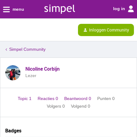
log in
menu
Inloggen Community
Simpel Community
Nicoline Corbijn
Lezer
Topic 1
Reacties 0
Beantwoord 0
Punten 0
Volgers
0
Volgend
0
Badges