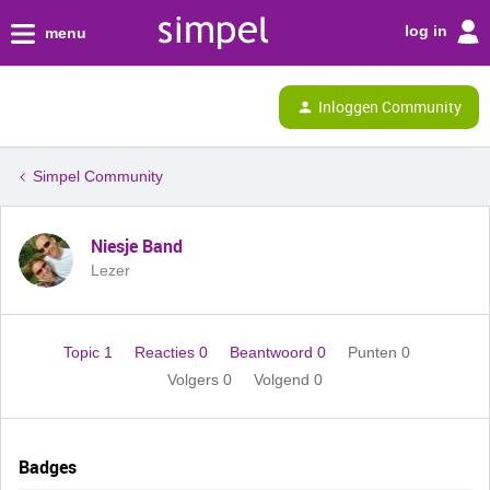
log in
menu
Inloggen Community
Simpel Community
Niesje Band
Lezer
Topic 1
Reacties 0
Beantwoord 0
Punten 0
Volgers
0
Volgend
0
Badges