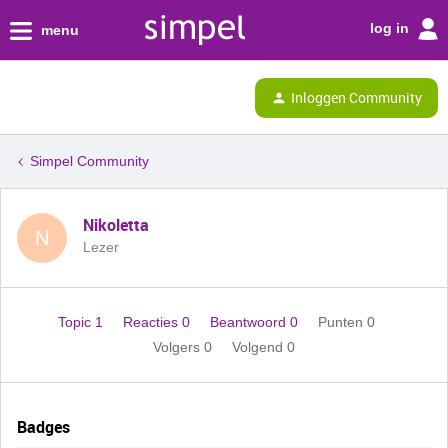
log in
menu
Inloggen Community
Simpel Community
Nikoletta
N
Lezer
Topic 1
Reacties 0
Beantwoord 0
Punten 0
Volgers
0
Volgend
0
Badges