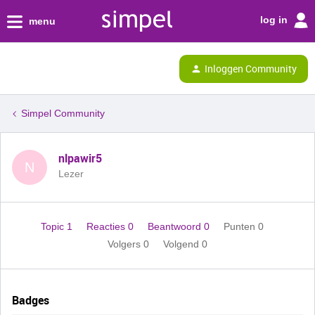
log in
menu
Inloggen Community
Simpel Community
nlpawir5
N
Lezer
Topic 1
Reacties 0
Beantwoord 0
Punten 0
Volgers
0
Volgend
0
Badges