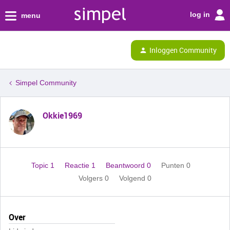
log in
menu
Inloggen Community
Simpel Community
Okkie1969
Topic 1
Reactie 1
Beantwoord 0
Punten 0
Volgers
0
Volgend
0
Over