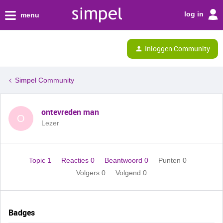
log in
menu
Inloggen Community
Simpel Community
ontevreden man
O
Lezer
Topic 1
Reacties 0
Beantwoord 0
Punten 0
Volgers
0
Volgend
0
Badges