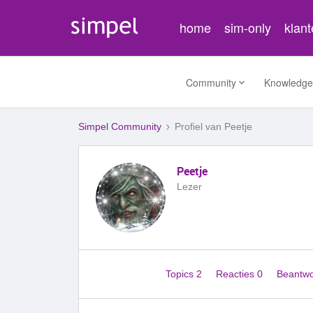
home
sim-only
klan
Community
Knowledge
Simpel Community
Profiel van Peetje
Peetje
Lezer
Topics 2
Reacties 0
Beantw