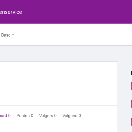
tenservice
 Base
oord 0
Punten 0
Volgers
0
Volgend
0