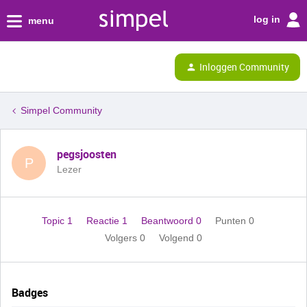
log in
menu
Inloggen Community
Simpel Community
pegsjoosten
P
Lezer
Topic 1
Reactie 1
Beantwoord 0
Punten 0
Volgers
0
Volgend
0
Badges