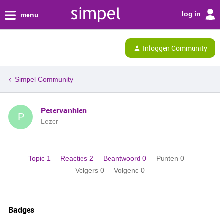
log in
menu
Inloggen Community
Simpel Community
Petervanhien
P
Lezer
Topic 1
Reacties 2
Beantwoord 0
Punten 0
Volgers
0
Volgend
0
Badges