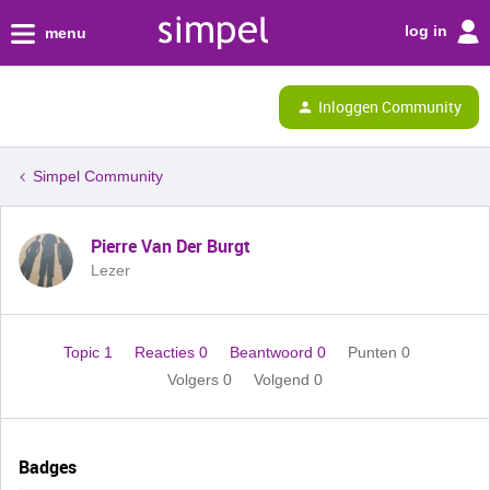
log in
menu
Inloggen Community
Simpel Community
Pierre Van Der Burgt
Lezer
Topic 1
Reacties 0
Beantwoord 0
Punten 0
Volgers
0
Volgend
0
Badges