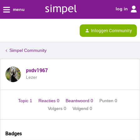
log in
menu
Inloggen Community
Simpel Community
pvdv1967
Lezer
Topic 1
Reacties 0
Beantwoord 0
Punten 0
Volgers
0
Volgend
0
Badges