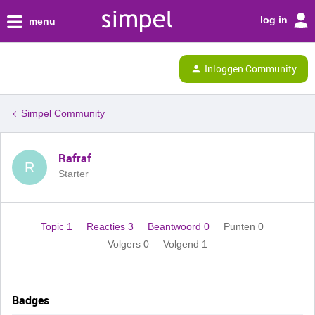
log in
menu
Inloggen Community
Simpel Community
Rafraf
R
Starter
Topic 1
Reacties 3
Beantwoord 0
Punten 0
Volgers
0
Volgend
1
Badges