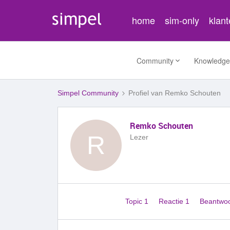
home
sim-only
klan
Community
Knowledge
Simpel Community
Profiel van Remko Schouten
Remko Schouten
R
Lezer
Topic 1
Reactie 1
Beantwo