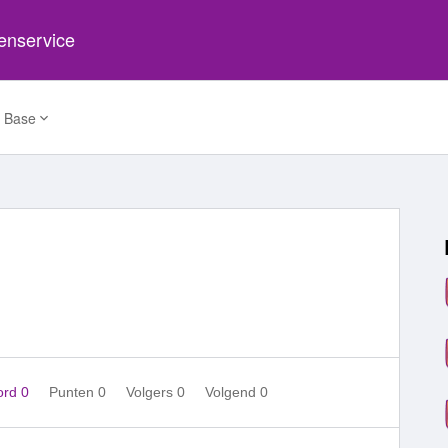
tenservice
 Base
ord 0
Punten 0
Volgers
0
Volgend
0