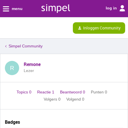
log in
menu
Inloggen Community
Simpel Community
Remone
R
Lezer
Topics 0
Reactie 1
Beantwoord 0
Punten 0
Volgers
0
Volgend
0
Badges