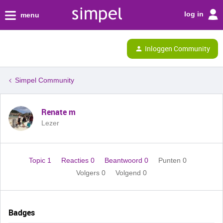
log in
menu
Inloggen Community
Simpel Community
Renate m
Lezer
Topic 1
Reacties 0
Beantwoord 0
Punten 0
Volgers
0
Volgend
0
Badges