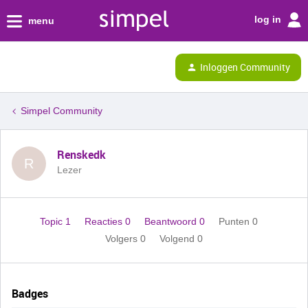
log in
menu
Inloggen Community
Simpel Community
Renskedk
R
Lezer
Topic 1
Reacties 0
Beantwoord 0
Punten 0
Volgers
0
Volgend
0
Badges