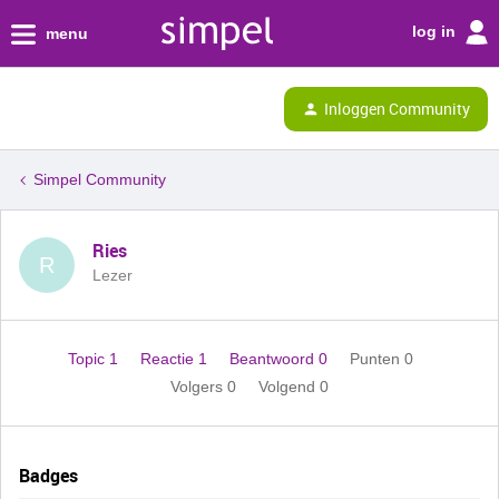
log in
menu
Inloggen Community
Simpel Community
Ries
R
Lezer
Topic 1
Reactie 1
Beantwoord 0
Punten 0
Volgers
0
Volgend
0
Badges