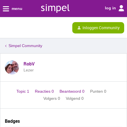
log in
menu
Inloggen Community
Simpel Community
RobV
Lezer
Topic 1
Reacties 0
Beantwoord 0
Punten 0
Volgers
0
Volgend
0
Badges