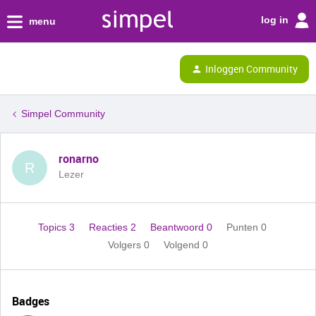
log in
menu
Inloggen Community
Simpel Community
ronarno
R
Lezer
Topics 3
Reacties 2
Beantwoord 0
Punten 0
Volgers
0
Volgend
0
Badges