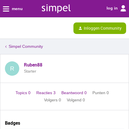
log in
menu
Inloggen Community
Simpel Community
Ruben88
R
Starter
Topics 0
Reacties 3
Beantwoord 0
Punten 0
Volgers
0
Volgend
0
Badges