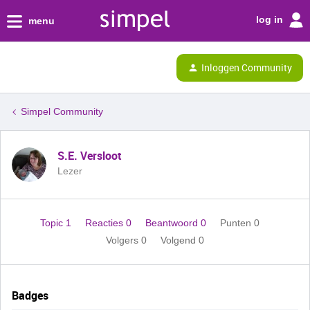
log in
menu
Inloggen Community
Simpel Community
S.E. Versloot
Lezer
Topic 1
Reacties 0
Beantwoord 0
Punten 0
Volgers
0
Volgend
0
Badges