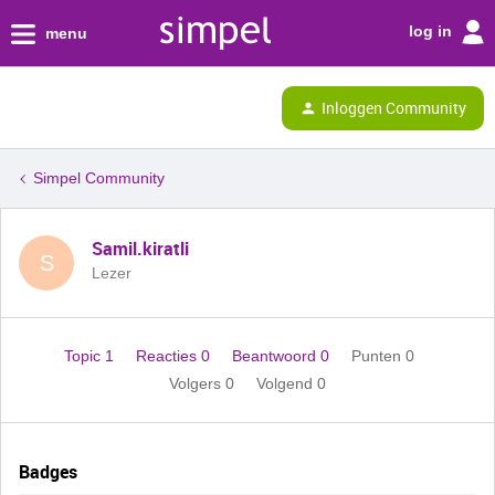
log in
menu
Inloggen Community
Simpel Community
Samil.kiratli
S
Lezer
Topic 1
Reacties 0
Beantwoord 0
Punten 0
Volgers
0
Volgend
0
Badges