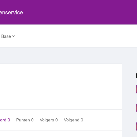
tenservice
 Base
ord 0
Punten 0
Volgers
0
Volgend
0