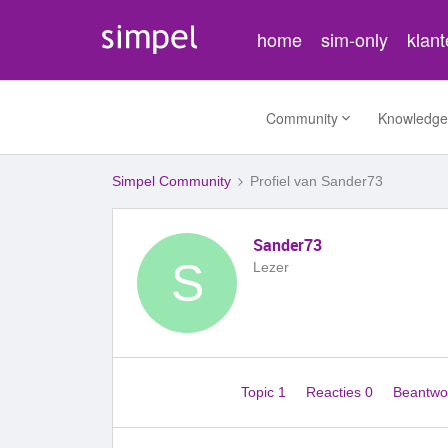
home
sim-only
klan
Community
Knowledge
Simpel Community
Profiel van Sander73
Sander73
S
Lezer
Topic 1
Reacties 0
Beantwo