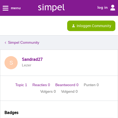
log in
menu
Inloggen Community
Simpel Community
Sandrad27
S
Lezer
Topic 1
Reacties 0
Beantwoord 0
Punten 0
Volgers
0
Volgend
0
Badges