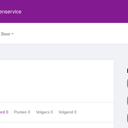
tenservice
 Base
ord 0
Punten 0
Volgers
0
Volgend
0