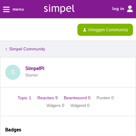
log in
menu
Inloggen Community
Simpel Community
SimpelPi
S
Starter
Topic 1
Reacties 9
Beantwoord 0
Punten 0
Volgers
0
Volgend
0
Badges