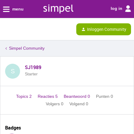
log in
menu
Inloggen Community
Simpel Community
SJ1989
S
Starter
Topics 2
Reacties 5
Beantwoord 0
Punten 0
Volgers
0
Volgend
0
Badges