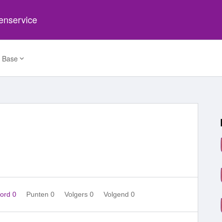
tenservice
 Base
ord 0
Punten 0
Volgers
0
Volgend
0